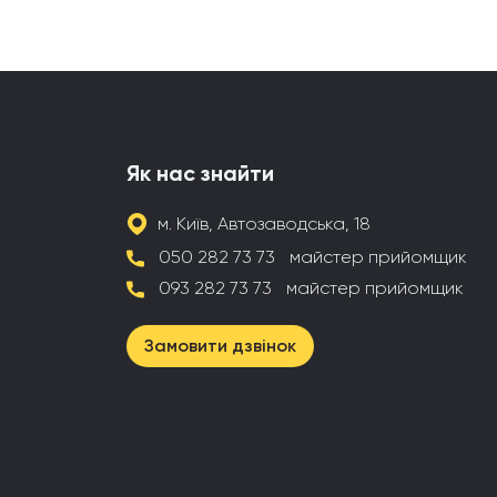
Як нас знайти
м. Київ, Автозаводська, 18
050 282 73 73
майстер прийомщик
093 282 73 73
майстер прийомщик
Замовити дзвінок