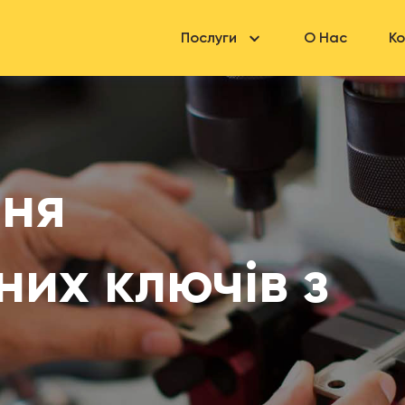
Послуги
О Нас
К
ння
них ключів з