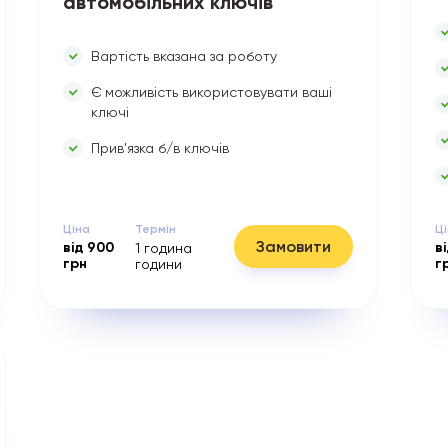
автомобільних ключів
Вартість вказана за роботу
Є можливість використовувати ваші
ключі
Прив'язка б/в ключів
Ціна
Термін
Ц
Замовити
від
900
в
1 година
грн
г
години