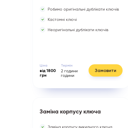
Робимо оригінальні дублікати ключів
Кастомні ключі
Неоригінальні дублікати ключів
Ціна
Термін
Замовити
від
1800
2 години
грн
години
Заміна корпусу ключа
Заміна корпусу викидного ключа