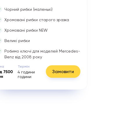
Чорний рибки (маленькі)
Хромовані рибки старого зразка
Хромовані рибки NEW
Великі рибки
Робимо ключі для моделей Mercedes-
Benz від 2008 року
іна
Термін
Замовити
ід
7500
4 години
рн
години