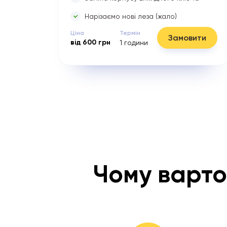
Нарізаємо нові леза (жало)
Ціна
Термін
Замовити
від
600
грн
1
години
Чому варто