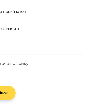
и новий ключ
іх ключів
люча по замку
інок