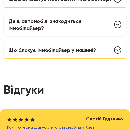
Де в автомобілі знаходиться
іммобілайзер?
Що блокує іммобілайзер у машині?
Відгуки
Сергій Гудзенко
Комп’ютерна діагностика автомобіля у Києві