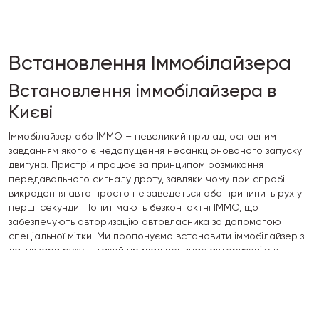
Встановлення Іммобілайзера
Встановлення іммобілайзера в
Києві
Іммобілайзер або ІММО – невеликий прилад, основним
завданням якого є недопущення несанкціонованого запуску
двигуна. Пристрій працює за принципом розмикання
передавального сигналу дроту, завдяки чому при спробі
викрадення авто просто не заведеться або припинить рух у
перші секунди. Попит мають безконтактні ІММО, що
забезпечують авторизацію автовласника за допомогою
спеціальної мітки. Ми пропонуємо встановити іммобілайзер з
датчиками руху – такий прилад починає авторизацію в
процесі руху та за відсутності відгуку моментально блокує
мотор. Пристрій не видасть своєї присутності, виявити його
проблематично навіть досвідчених зловмисників. Якщо вас
цікавить такий іммобілайзер – установка займе мінімум часу, а