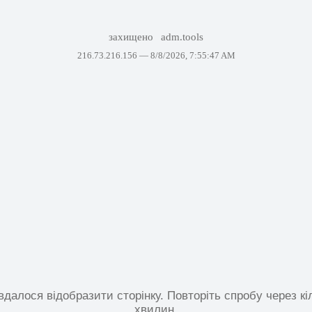
захищено
adm.tools
216.73.216.156 —
8/8/2026, 7:55:47 AM
вдалося відобразити сторінку. Повторіть спробу через кі
хвилин.