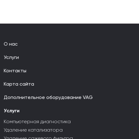
покраске, перетяжке элементов салона авто. Но главная
наша ценность — в желании помочь клиенту решить его
вопрос эффективно и быстро. Каждый день мы работаем над
усовершенствованием процессов обслуживания клиентов,
прислушиваемся к отзывам и пожеланиям.
О нас
Услуги
Контакты
Карта сайта
Дополнительное оборудование VAG
Услуги
Компьютерная диагностика
Удаление катализатора
Удаление сажевого фильтра