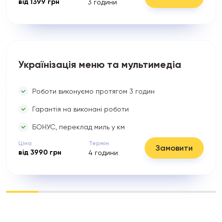
від
1399
грн
3
години
Українізація меню та мультимедіа
Роботи виконуємо протягом 3 годин
Гарантія на виконані роботи
БОНУС, переклад миль у км
Ціна
Термін
Замовити
від
3990
грн
4
години