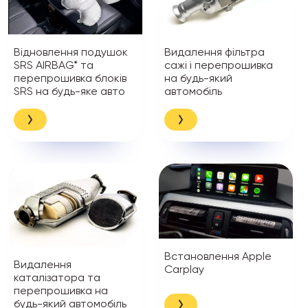
Відновлення подушок
Видалення фільтра
SRS AIRBAG* та
сажі і перепрошивка
перепрошивка блоків
на будь-який
SRS на будь-яке авто
автомобіль
Встановлення Apple
Видалення
Carplay
каталізатора та
перепрошивка на
будь-який автомобіль