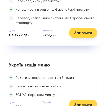
Переклад миль у кілометри
Налаштування радіо під Європейські частоти
Перевод навігаційної системи до Європейського
стандарту
Ціна
Термін
Замовити
від
7999
грн
2
години
Українізація меню
Роботи виконуємо протягом 3 годин
Гарантія на виконані роботи
БОНУС, переклад миль у км
Ціна
Термін
Замовити