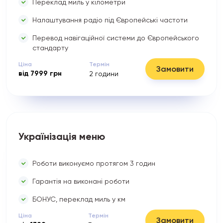
Переклад миль у кілометри
Налаштування радіо під Європейські частоти
Перевод навігаційної системи до Європейського
стандарту
Ціна
Термін
Замовити
від
7999
грн
2
години
Українізація меню
Роботи виконуємо протягом 3 годин
Гарантія на виконані роботи
БОНУС, переклад миль у км
Ціна
Термін
Замовити