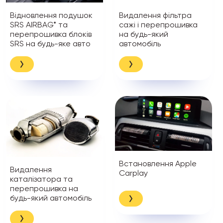
Відновлення подушок
Видалення фільтра
SRS AIRBAG* та
сажі і перепрошивка
перепрошивка блоків
на будь-який
SRS на будь-яке авто
автомобіль
Встановлення Apple
Видалення
Carplay
каталізатора та
перепрошивка на
будь-який автомобіль