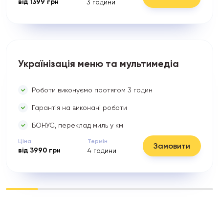
від
1399
грн
3
години
Українізація меню та мультимедіа
Роботи виконуємо протягом 3 годин
Гарантія на виконані роботи
БОНУС, переклад миль у км
Ціна
Термін
Замовити
від
3990
грн
4
години