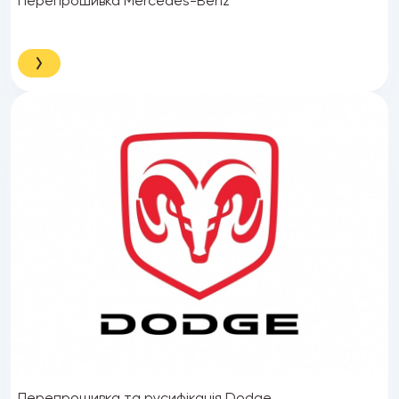
Перепрошивка Mercedes-Benz
Перепрошивка та русифікація Dodge