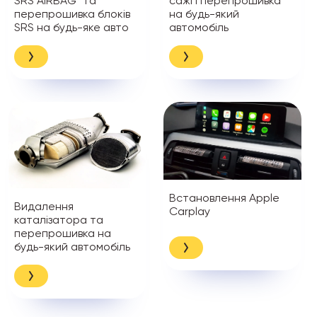
SRS AIRBAG* та
сажі і перепрошивка
перепрошивка блоків
на будь-який
SRS на будь-яке авто
автомобіль
Встановлення Apple
Видалення
Carplay
каталізатора та
перепрошивка на
будь-який автомобіль