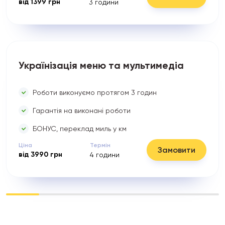
від
1399
грн
3
години
Українізація меню та мультимедіа
Роботи виконуємо протягом 3 годин
Гарантія на виконані роботи
БОНУС, переклад миль у км
Ціна
Термін
Замовити
від
3990
грн
4
години