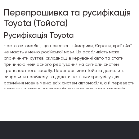
Перепрошивка та русифікація
Toyota (Тойота)
Русифікація Toyota
Часто автомобілі, що привезені з Америки, Європи, країн Азії
не мають у меню російської мови. Ця особливість може
спричинити суттєві складнощі в керуванні авто та стати
причиною невчасного реагування на сигнали систем
транспортного засобу. Перепрошивка Тойота дозволить
виправити проблему та додати не тільки зрозумілу для
розуміння мову в меню всіх систем автомобіля, а й перевести
метричні системи до зрозумілих українських користувачів.
Русифікація Toyota – необов'язкове, але дуже корисне
оновлення. Воно забезпечує можливість отримати безліч
функцій, що полегшують взаємодію із залізним конем. Якщо у
вас Toyota оновлення прошивки з додаванням російської
мови дозволить зробити “спілкування” з авто максимально
простим та інтуїтивно зрозумілим.