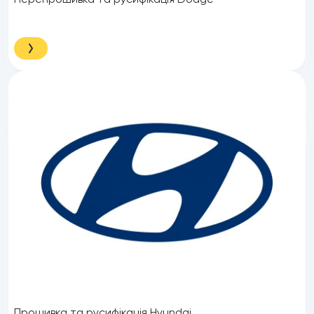
Прошивка та русифікація Hyundai