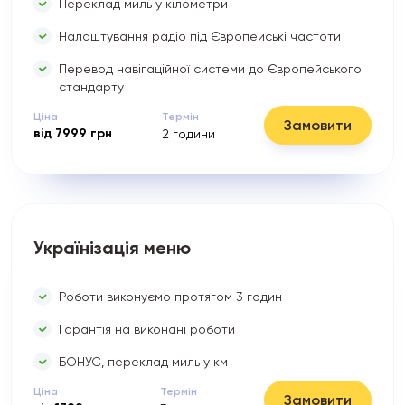
Переклад миль у кілометри
Налаштування радіо під Європейські частоти
Перевод навігаційної системи до Європейського
стандарту
Ціна
Термін
Замовити
від
7999
грн
2
години
Українізація меню
Роботи виконуємо протягом 3 годин
Гарантія на виконані роботи
БОНУС, переклад миль у км
Ціна
Термін
Замовити